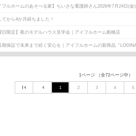
イフルホームのあそべる家】ちいさな看護師さん2026年7月24日(
してから4か月経ちました！
曜日限定】夜のモデルハウス見学会｜アイフルホーム船橋店
長期保証で未来まで続く安心を｜アイフルホームの新商品『LODINA 
1ページ （全72ページ中）
1
2
3
4
5