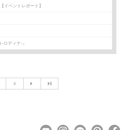
金)【イベントレポート】
-ロディナ-』
6