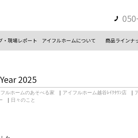
050
グ・現場レポート
アイフルホームについて
商品ラインナ
Year 2025
イフルホームのあそべる家
｜
アイフルホーム越谷ﾚｲｸﾀｳﾝ店
｜
ー
｜
日々のこと
ました。