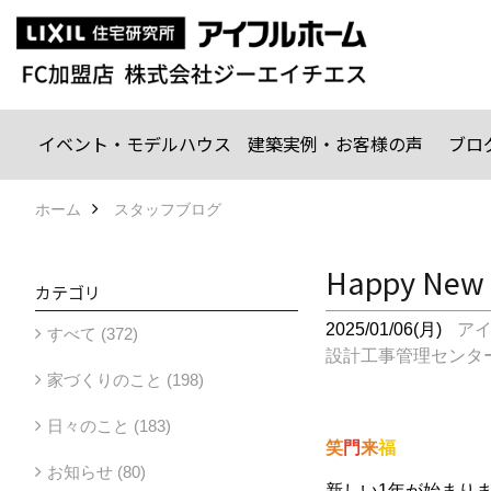
イベント・モデルハウス
建築実例・お客様の声
ブロ
ホーム
スタッフブログ
Happy New 
カテゴリ
2025/01/06(月)
ア
すべて (372)
設計工事管理センタ
家づくりのこと (198)
日々のこと (183)
笑
門
来
福
お知らせ (80)
新しい1年が始まり