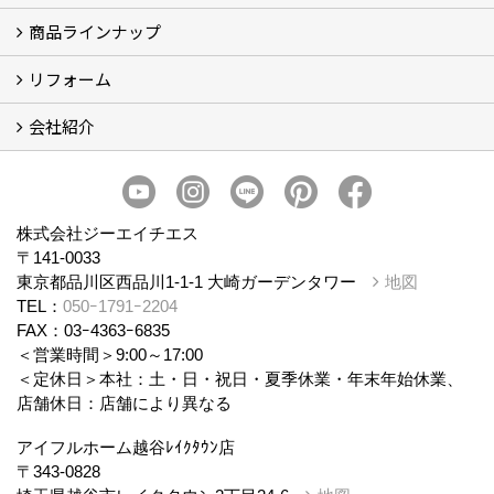
商品ラインナップ
アイフルホームについて (5)
リフォーム
商品ラインナップ
会社紹介
まるごと断熱リフォーム
イベント情報
施工事例
会社概要
スタッフ紹介
個人情報保護方針
株式会社ジーエイチエス
〒141-0033
東京都品川区西品川1-1-1 大崎ガーデンタワー
地図
TEL：
050ｰ1791ｰ2204
FAX：03ｰ4363ｰ6835
＜営業時間＞9:00～17:00
＜定休日＞本社：土・日・祝日・夏季休業・年末年始休業、
店舗休日：店舗により異なる
アイフルホーム越谷ﾚｲｸﾀｳﾝ店
〒343-0828