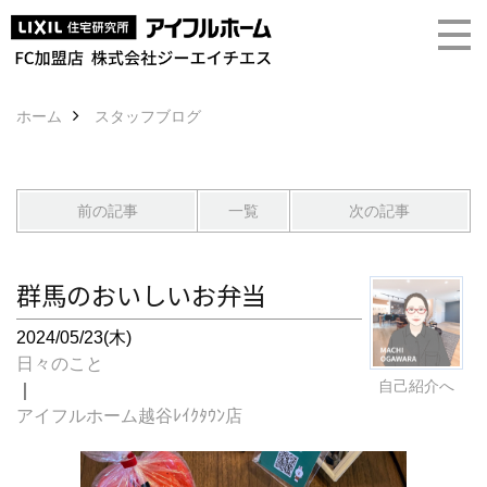
ホーム
スタッフブログ
前の記事
一覧
次の記事
群馬のおいしいお弁当
2024/05/23(木)
日々のこと
自己紹介へ
｜
アイフルホーム越谷ﾚｲｸﾀｳﾝ店