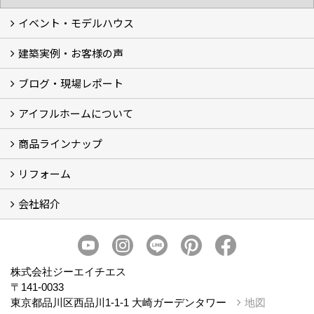
イベント・モデルハウス
建築実例・お客様の声
イベント
モデルハウス見学
ブログ・現場レポート
建築実例
お客様の声
アイフルホームについて
ブログ
現場レポート
商品ラインナップ
アイフルホームについて (5)
リフォーム
商品ラインナップ
会社紹介
まるごと断熱リフォーム
イベント情報
施工事例
会社概要
スタッフ紹介
個人情報保護方針
株式会社ジーエイチエス
〒141-0033
東京都品川区西品川1-1-1 大崎ガーデンタワー
地図