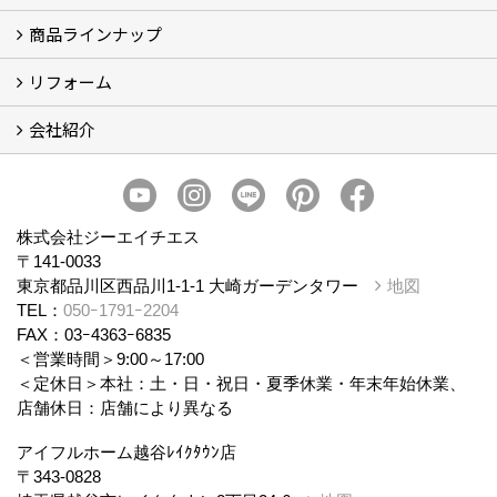
商品ラインナップ
アイフルホームについて (5)
リフォーム
商品ラインナップ
会社紹介
まるごと断熱リフォーム
イベント情報
施工事例
会社概要
スタッフ紹介
個人情報保護方針
株式会社ジーエイチエス
〒141-0033
東京都品川区西品川1-1-1 大崎ガーデンタワー
地図
TEL：
050ｰ1791ｰ2204
FAX：03ｰ4363ｰ6835
＜営業時間＞9:00～17:00
＜定休日＞本社：土・日・祝日・夏季休業・年末年始休業、
店舗休日：店舗により異なる
アイフルホーム越谷ﾚｲｸﾀｳﾝ店
〒343-0828