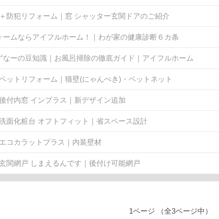
IL ＋防犯リフォーム｜窓 シャッター玄関ドアのご紹介
ォームならアイフルホーム！｜わが家の健康診断６カ条
ずなーの豆知識｜お風呂掃除の徹底ガイド｜アイフルホーム
IL ペットリフォーム｜猫壁(にゃんぺき)・ペットネット
IL 後付内窓 インプラス｜新デザイン追加
IL 洗面化粧台 オフトフィット｜省スペース設計
IL エコカラットプラス｜内装壁材
IL 玄関網戸 しまえるんです｜後付け可能網戸
1ページ （全3ページ中）