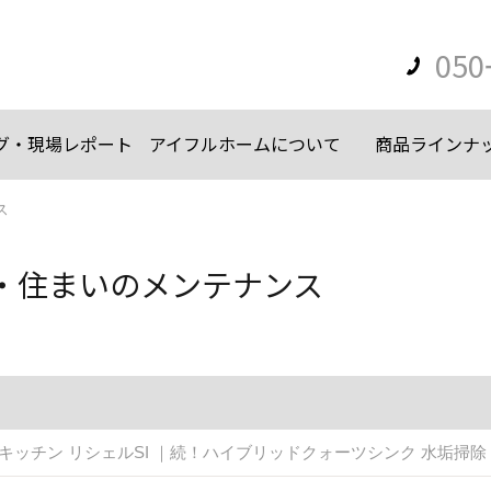
050
グ・現場レポート
アイフルホームについて
商品ラインナ
ス
・住まいのメンテナンス
IL キッチン リシェルSI ｜続！ハイブリッドクォーツシンク 水垢