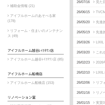
26/07/16
見た
補助金情報 (21)
26/06/15
TV
アイフルホームのあそべる家
(178)
26/05/20
先進
リフォーム・住まいのメンテナン
26/05/19
先進
ス (49)
26/03/26
LIX
アイフルホーム越谷ﾚｲｸﾀｳﾝ店
26/03/20
これ
アイフルホーム越谷ﾚｲｸﾀｳﾝ店 (85)
26/02/23
20
26/02/10
LIX
アイフルホーム船橋店
26/02/06
リフ
アイフルホーム船橋店 (153)
26/01/16
リノ
リノベーション室
26/01/15
実質