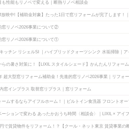
目も性能もリノベで変える｜断熱リノベ相談会
CM放映中!【補助金対象】たった1日で窓リフォームが完了します！｜ア
的窓リノベ2026事業について②
的窓リノベ2026事業について①
IL キッチン リシェルSI ｜ハイブリッドクォーツシンク 水垢掃除｜
からの暑さ対策に！【LIXIL スタイルシェード】かんたんリフォー
26年 超大型窓リフォーム補助金！先進的窓リノベ2026事業｜リフ
IL 内窓インプラス 取替窓リプラス｜窓リフォーム
ォームするならアイフルホーム！｜ビルトイン食洗器 フロントオー
ベーションで変わる あったかおうち時間〈相談会〉｜LIXIL × アイ
0円で賃貸物件をリフォーム！？【クール・ネット東京 賃貸事業の