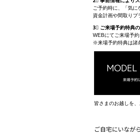
2⃣ 事前情報により
ご予約時に、「気に
資金計画や間取りプ
3⃣ ご来場予約特典
WEBにてご来場予
※来場予約特典は諸
皆さまのお越しを、
ご自宅にいなが