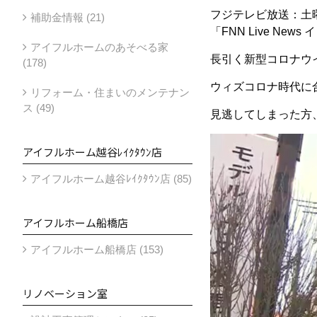
フジテレビ放送：土曜・
補助金情報 (21)
「FNN Live N
アイフルホームのあそべる家
長引く新型コロナウ
(178)
ウィズコロナ時代に
リフォーム・住まいのメンテナン
ス (49)
見逃してしまった方
アイフルホーム越谷ﾚｲｸﾀｳﾝ店
アイフルホーム越谷ﾚｲｸﾀｳﾝ店 (85)
アイフルホーム船橋店
アイフルホーム船橋店 (153)
リノベーション室