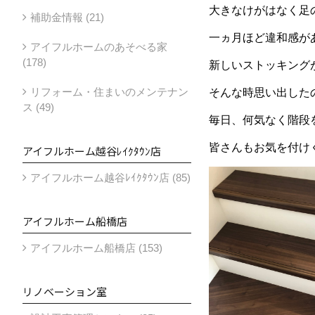
大きなけがはなく足
補助金情報 (21)
一ヵ月ほど違和感が
アイフルホームのあそべる家
(178)
新しいストッキング
リフォーム・住まいのメンテナン
そんな時思い出した
ス (49)
毎日、何気なく階段
皆さんもお気を付け
アイフルホーム越谷ﾚｲｸﾀｳﾝ店
アイフルホーム越谷ﾚｲｸﾀｳﾝ店 (85)
アイフルホーム船橋店
アイフルホーム船橋店 (153)
リノベーション室