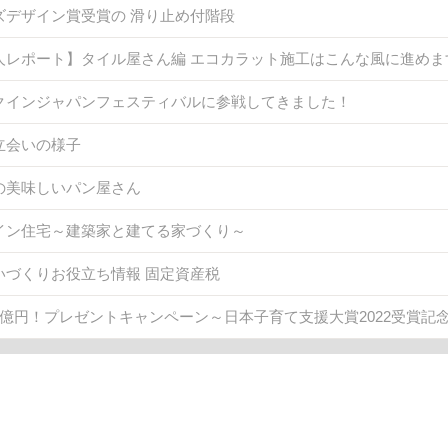
ズデザイン賞受賞の 滑り止め付階段
人レポート】タイル屋さん編 エコカラット施工はこんな風に進めま
クインジャパンフェスティバルに参戦してきました！
立会いの様子
の美味しいパン屋さん
イン住宅～建築家と建てる家づくり～
いづくりお役立ち情報 固定資産税
1億円！プレゼントキャンペーン～日本子育て支援大賞2022受賞記