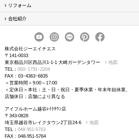
リフォーム
商品ラインナップ
会社紹介
まるごと断熱リフォーム
イベント情報
施工事例
会社概要
スタッフ紹介
個人情報保護方針
株式会社ジーエイチエス
〒141-0033
東京都品川区西品川1-1-1 大崎ガーデンタワー
地図
TEL：
050ｰ1791ｰ2204
FAX：03ｰ4363ｰ6835
＜営業時間＞9:00～17:00
＜定休日＞本社：土・日・祝日・夏季休業・年末年始休業、
店舗休日：店舗により異なる
アイフルホーム越谷ﾚｲｸﾀｳﾝ店
〒343-0828
埼玉県越谷市レイクタウン2丁目24-6
地図
TEL：
048-951-5763
FAX：048-951-5764