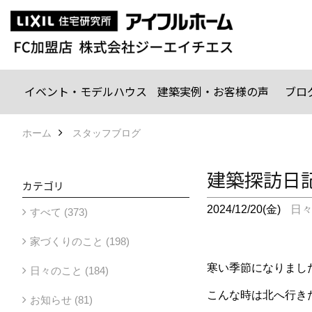
イベント・モデルハウス
建築実例・お客様の声
ブロ
ホーム
スタッフブログ
建築探訪日
カテゴリ
2024/12/20(金)
日
すべて (373)
家づくりのこと (198)
寒い季節になりまし
日々のこと (184)
こんな時は北へ行き
お知らせ (81)