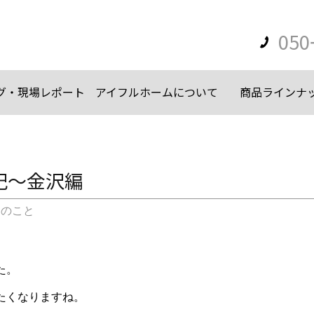
050
グ・現場レポート
アイフルホームについて
商品ラインナ
記〜金沢編
々のこと
た。
たくなりますね。