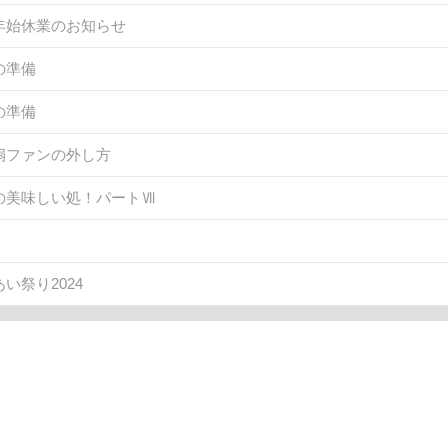
年始休業のお知らせ
の準備
の準備
扇ファンの外し方
の美味しい処！パートⅦ
い祭り2024