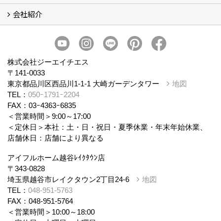
会社紹介
まるごと断熱リフォーム
イベント情報
施工事例
会社概要
スタッフ紹介
個人情報保護方針
株式会社ジーエイチエス
〒141-0033
東京都品川区西品川1-1-1 大崎ガーデンタワー
地図
TEL：
050ｰ1791ｰ2204
FAX：03ｰ4363ｰ6835
＜営業時間＞9:00～17:00
＜定休日＞本社：土・日・祝日・夏季休業・年末年始休業、
店舗休日：店舗により異なる
アイフルホーム越谷ﾚｲｸﾀｳﾝ店
〒343-0828
埼玉県越谷市レイクタウン2丁目24-6
地図
TEL：
048-951-5763
FAX：048-951-5764
＜営業時間＞10:00～18:00