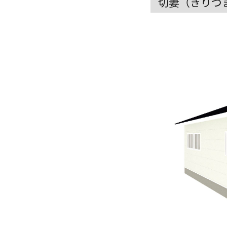
切妻（きりづ