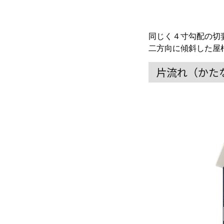
同じく４寸勾配の切
二方向に傾斜した屋
片流れ（かた