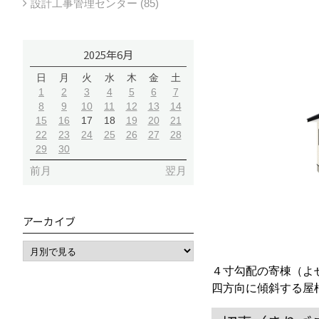
設計工事管理センター (85)
2025年6月
日
月
火
水
木
金
土
1
2
3
4
5
6
7
8
9
10
11
12
13
14
15
16
17
18
19
20
21
22
23
24
25
26
27
28
29
30
前月
翌月
アーカイブ
４寸勾配の寄棟（よ
四方向に傾斜する屋