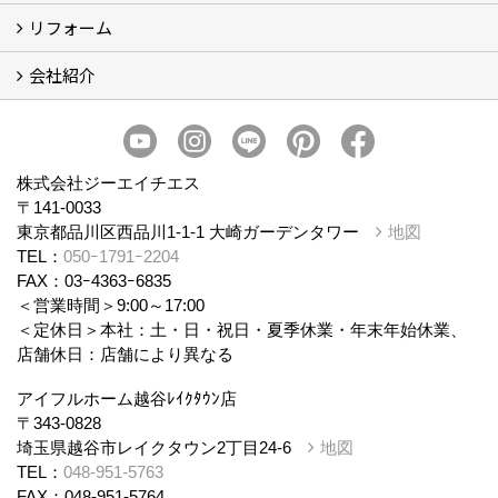
リフォーム
商品ラインナップ
会社紹介
まるごと断熱リフォーム
イベント情報
施工事例
会社概要
スタッフ紹介
個人情報保護方針
株式会社ジーエイチエス
〒141-0033
東京都品川区西品川1-1-1 大崎ガーデンタワー
地図
TEL：
050ｰ1791ｰ2204
FAX：03ｰ4363ｰ6835
＜営業時間＞9:00～17:00
＜定休日＞本社：土・日・祝日・夏季休業・年末年始休業、
店舗休日：店舗により異なる
アイフルホーム越谷ﾚｲｸﾀｳﾝ店
〒343-0828
埼玉県越谷市レイクタウン2丁目24-6
地図
TEL：
048-951-5763
FAX：048-951-5764