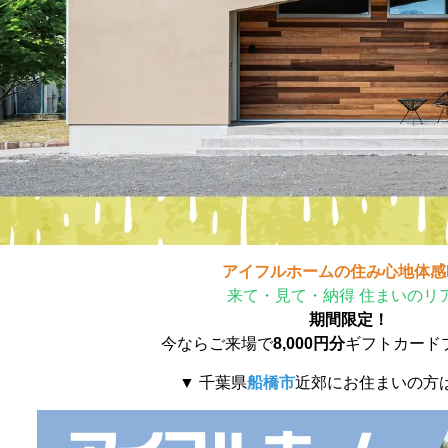
アイフルホームの住み心地体感D
来て・見て・納得 住まいのリ
期間限定！
今ならご来場で
8,000円分
ギフトカード
▼ 千葉県
船橋市
近郊にお住まいの方