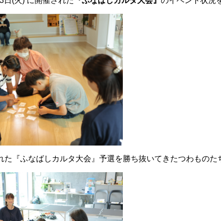
3日(火) に開催された
『ふなばしカルタ大会』
のイベント状況
れた『ふなばしカルタ大会』予選を勝ち抜いてきたつわものた