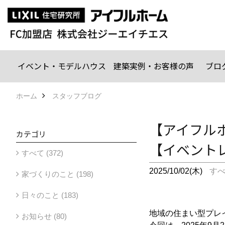
イベント・モデルハウス
建築実例・お客様の声
ブロ
ホーム
スタッフブログ
【アイフルホ
カテゴリ
【イベント
すべて (372)
2025/10/02(木)
す
家づくりのこと (198)
日々のこと (183)
地域の住まい型プレ
お知らせ (80)