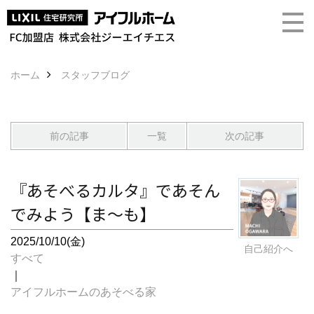
ホーム
スタッフブログ
前の記事
一覧
次の記事
『あそべるカルタ』であそん
でみよう【ま～も】
2025/10/10(金)
自己紹介へ
すべて
｜
アイフルホームのあそべる家