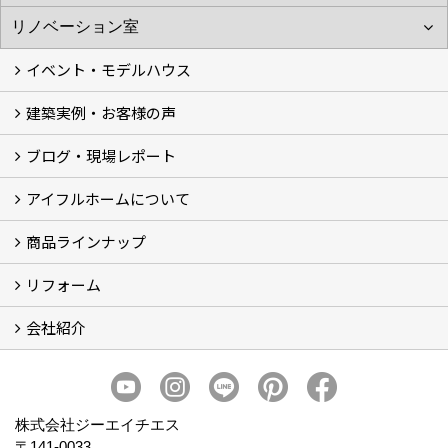
イベント・モデルハウス
建築実例・お客様の声
イベント
モデルハウス見学
ブログ・現場レポート
建築実例
お客様の声
アイフルホームについて
ブログ
現場レポート
商品ラインナップ
アイフルホームについて (5)
リフォーム
商品ラインナップ
会社紹介
まるごと断熱リフォーム
イベント情報
施工事例
会社概要
スタッフ紹介
個人情報保護方針
株式会社ジーエイチエス
〒141-0033