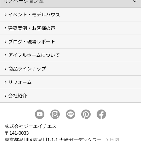
イベント・モデルハウス
建築実例・お客様の声
イベント
モデルハウス見学
ブログ・現場レポート
建築実例
お客様の声
アイフルホームについて
ブログ
現場レポート
商品ラインナップ
アイフルホームについて (5)
リフォーム
商品ラインナップ
会社紹介
まるごと断熱リフォーム
イベント情報
施工事例
会社概要
スタッフ紹介
個人情報保護方針
株式会社ジーエイチエス
〒141-0033
東京都品川区西品川1-1-1 大崎ガーデンタワー
地図