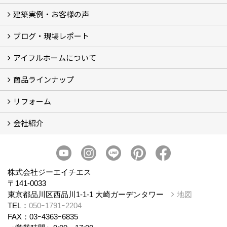
建築実例・お客様の声
イベント
モデルハウス見学
ブログ・現場レポート
建築実例
お客様の声
アイフルホームについて
ブログ
現場レポート
商品ラインナップ
アイフルホームについて (5)
リフォーム
商品ラインナップ
会社紹介
まるごと断熱リフォーム
イベント情報
施工事例
会社概要
スタッフ紹介
個人情報保護方針
株式会社ジーエイチエス
〒141-0033
東京都品川区西品川1-1-1 大崎ガーデンタワー
地図
TEL：
050ｰ1791ｰ2204
FAX：03ｰ4363ｰ6835