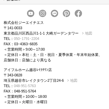
会社概要
スタッフ紹介
個人情報保護方針
株式会社ジーエイチエス
〒141-0033
東京都品川区西品川1-1-1 大崎ガーデンタワー
地図
TEL：
050ｰ1791ｰ2204
FAX：03ｰ4363ｰ6835
＜営業時間＞9:00～17:00
＜定休日＞本社：土・日・祝日・夏季休業・年末年始休業、
店舗休日：店舗により異なる
アイフルホーム越谷ﾚｲｸﾀｳﾝ店
〒343-0828
埼玉県越谷市レイクタウン2丁目24-6
地図
TEL：
048-951-5763
FAX：048-951-5764
＜営業時間＞10:00～18:00
＜定休日＞火曜日・水曜日