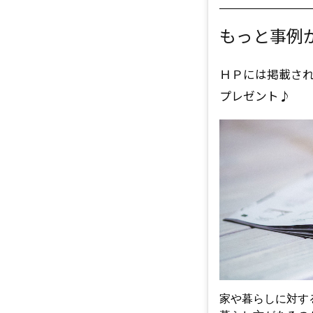
もっと事例
ＨＰには掲載さ
プレゼント♪
家や暮らしに対す