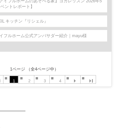
アイフルホームのあそべる家】ヨガレッスン 2026年5
【イベントレポート】
IXIL キッチン『リシェル』
イフルホーム公式アンバサダー紹介｜mayu様
1ページ （全4ページ中）
1
2
3
4