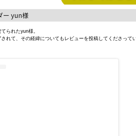
ー yun様
建てられたyun様。
IYされて、その経緯についてもレビューを投稿してくださって