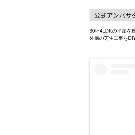
公式アンバサダ
30坪4LDKの平屋を
外構の芝生工事をD