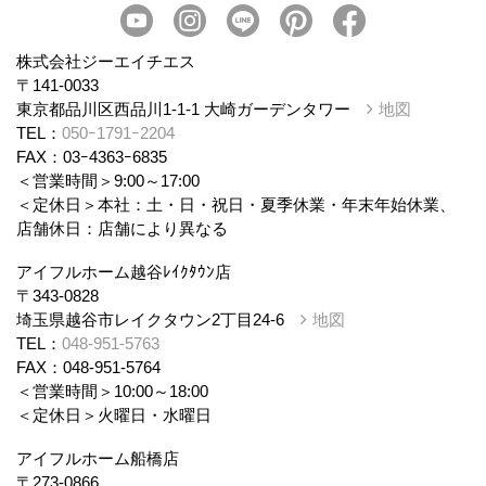
会社概要
スタッフ紹介
個人情報保護方針
株式会社ジーエイチエス
〒141-0033
東京都品川区西品川1-1-1 大崎ガーデンタワー
地図
TEL：
050ｰ1791ｰ2204
FAX：03ｰ4363ｰ6835
＜営業時間＞9:00～17:00
＜定休日＞本社：土・日・祝日・夏季休業・年末年始休業、
店舗休日：店舗により異なる
アイフルホーム越谷ﾚｲｸﾀｳﾝ店
〒343-0828
埼玉県越谷市レイクタウン2丁目24-6
地図
TEL：
048-951-5763
FAX：048-951-5764
＜営業時間＞10:00～18:00
＜定休日＞火曜日・水曜日
アイフルホーム船橋店
〒273-0866