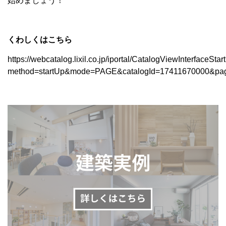
始めましょう！
くわしくはこちら
https://webcatalog.lixil.co.jp/iportal/CatalogViewInterfaceSta
method=startUp&mode=PAGE&catalogId=17411670000&pag