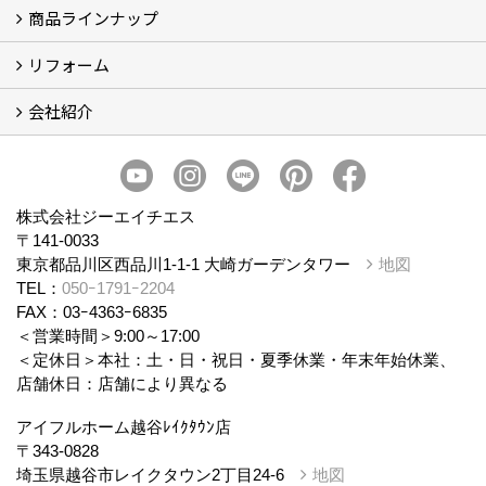
商品ラインナップ
アイフルホームについて (5)
リフォーム
商品ラインナップ
会社紹介
まるごと断熱リフォーム
イベント情報
施工事例
会社概要
スタッフ紹介
個人情報保護方針
株式会社ジーエイチエス
〒141-0033
東京都品川区西品川1-1-1 大崎ガーデンタワー
地図
TEL：
050ｰ1791ｰ2204
FAX：03ｰ4363ｰ6835
＜営業時間＞9:00～17:00
＜定休日＞本社：土・日・祝日・夏季休業・年末年始休業、
店舗休日：店舗により異なる
アイフルホーム越谷ﾚｲｸﾀｳﾝ店
〒343-0828
埼玉県越谷市レイクタウン2丁目24-6
地図