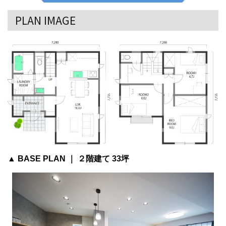
PLAN IMAGE
▲ BASE PLAN ｜ ２階建て 33坪