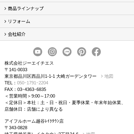
商品ラインナップ
アイフルホームについて (5)
リフォーム
商品ラインナップ
会社紹介
まるごと断熱リフォーム
イベント情報
施工事例
会社概要
スタッフ紹介
個人情報保護方針
株式会社ジーエイチエス
〒141-0033
東京都品川区西品川1-1-1 大崎ガーデンタワー
地図
TEL：
050ｰ1791ｰ2204
FAX：03ｰ4363ｰ6835
＜営業時間＞9:00～17:00
＜定休日＞本社：土・日・祝日・夏季休業・年末年始休業、
店舗休日：店舗により異なる
アイフルホーム越谷ﾚｲｸﾀｳﾝ店
〒343-0828