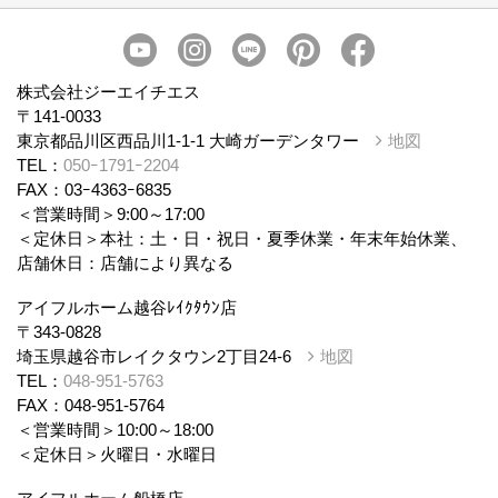
会社概要
スタッフ紹介
個人情報保護方針
株式会社ジーエイチエス
〒141-0033
東京都品川区西品川1-1-1 大崎ガーデンタワー
地図
TEL：
050ｰ1791ｰ2204
FAX：03ｰ4363ｰ6835
＜営業時間＞9:00～17:00
＜定休日＞本社：土・日・祝日・夏季休業・年末年始休業、
店舗休日：店舗により異なる
アイフルホーム越谷ﾚｲｸﾀｳﾝ店
〒343-0828
埼玉県越谷市レイクタウン2丁目24-6
地図
TEL：
048-951-5763
FAX：048-951-5764
＜営業時間＞10:00～18:00
＜定休日＞火曜日・水曜日