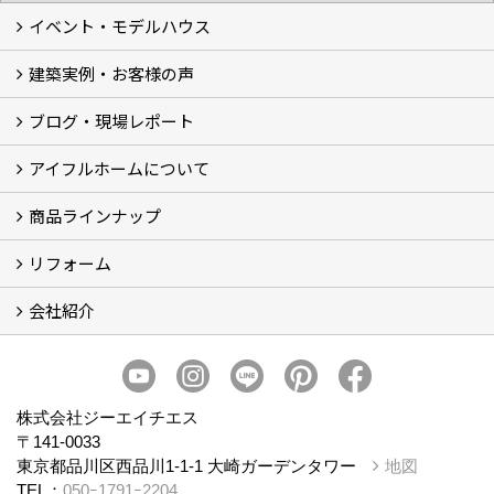
イベント・モデルハウス
建築実例・お客様の声
イベント
モデルハウス見学
ブログ・現場レポート
建築実例
お客様の声
アイフルホームについて
ブログ
現場レポート
商品ラインナップ
アイフルホームについて (5)
リフォーム
商品ラインナップ
会社紹介
まるごと断熱リフォーム
イベント情報
施工事例
会社概要
スタッフ紹介
個人情報保護方針
株式会社ジーエイチエス
〒141-0033
東京都品川区西品川1-1-1 大崎ガーデンタワー
地図
TEL：
050ｰ1791ｰ2204