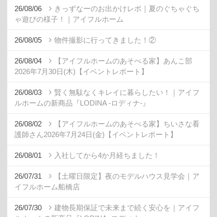
26/08/06
きっずなーのお出かけレポ｜夏のぐちゃぐち
ゃ遊びの様子！｜アイフルホーム
26/08/05
物件撮影に行ってきました！②
26/08/04
【アイフルホームのあそべる家】あんこ部
2026年7月30日(木)【イベントレポート】
26/08/03
賢く無駄なくキレイに暮らしたい！｜アイフ
ルホームの新商品『LODINA -ロディナ-』
26/08/02
【アイフルホームのあそべる家】ちいさな看
護師さん2026年7月24日(金)【イベントレポート】
26/08/01
入社してから4か月経ちました！
26/07/31
【土曜日限定】夜のモデルハウス見学会｜ア
イフルホーム船橋店
26/07/30
建物長期保証で未来まで続く安心を｜アイフ