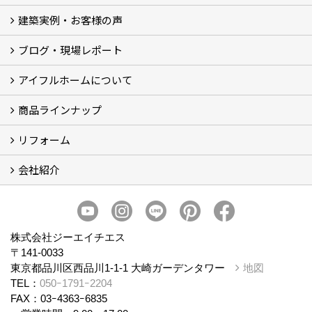
建築実例・お客様の声
イベント
モデルハウス見学
ブログ・現場レポート
建築実例
お客様の声
アイフルホームについて
ブログ
現場レポート
商品ラインナップ
アイフルホームについて (5)
リフォーム
商品ラインナップ
会社紹介
まるごと断熱リフォーム
イベント情報
施工事例
会社概要
スタッフ紹介
個人情報保護方針
株式会社ジーエイチエス
〒141-0033
東京都品川区西品川1-1-1 大崎ガーデンタワー
地図
TEL：
050ｰ1791ｰ2204
FAX：03ｰ4363ｰ6835