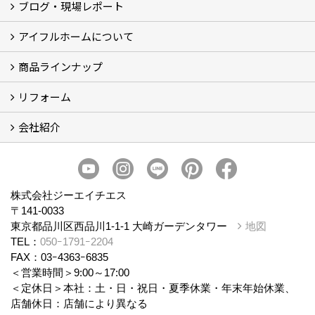
ブログ・現場レポート
建築実例
お客様の声
アイフルホームについて
ブログ
現場レポート
商品ラインナップ
アイフルホームについて (5)
リフォーム
商品ラインナップ
会社紹介
まるごと断熱リフォーム
イベント情報
施工事例
会社概要
スタッフ紹介
個人情報保護方針
株式会社ジーエイチエス
〒141-0033
東京都品川区西品川1-1-1 大崎ガーデンタワー
地図
TEL：
050ｰ1791ｰ2204
FAX：03ｰ4363ｰ6835
＜営業時間＞9:00～17:00
＜定休日＞本社：土・日・祝日・夏季休業・年末年始休業、
店舗休日：店舗により異なる