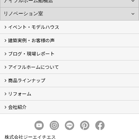
イベント・モデルハウス
建築実例・お客様の声
イベント
モデルハウス見学
ブログ・現場レポート
建築実例
お客様の声
アイフルホームについて
ブログ
現場レポート
商品ラインナップ
アイフルホームについて (5)
リフォーム
商品ラインナップ
会社紹介
まるごと断熱リフォーム
イベント情報
施工事例
会社概要
スタッフ紹介
個人情報保護方針
株式会社ジーエイチエス