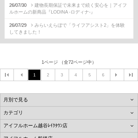
26/07/30
建物長期保証で未来まで続く安心を｜アイフ
ルホームの新商品『LODINA -ロディナ-』
26/07/29
みらいえらぼで「ライフアシスト2」を体験
してきました！
1ページ （全72ページ中）
1
2
3
4
5
6