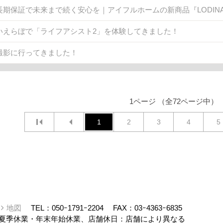
長期保証で未来まで続く安心を｜アイフルホームの新商品『LODINA 
いえらぼで「ライフアシスト2」を体験してきました！
撮影に行ってきました！
1ページ （全72ページ中）
1
2
3
4
5
ー
地図
TEL：
050ｰ1791ｰ2204
FAX：03ｰ4363ｰ6835
夏季休業・年末年始休業、店舗休日：店舗により異なる