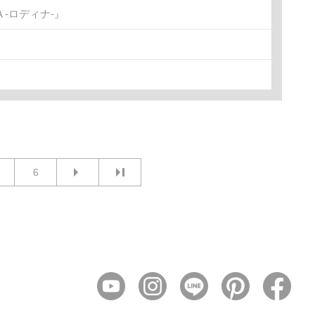
-ロディナ-』
6