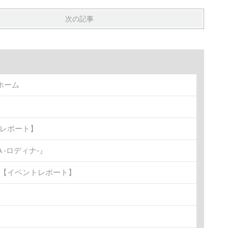
次の記事
ホーム
トレポート】
-ロディナ-』
金)【イベントレポート】