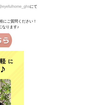
@eyefulhome_ghs
にて
！
軽にご質問ください！
になります♪