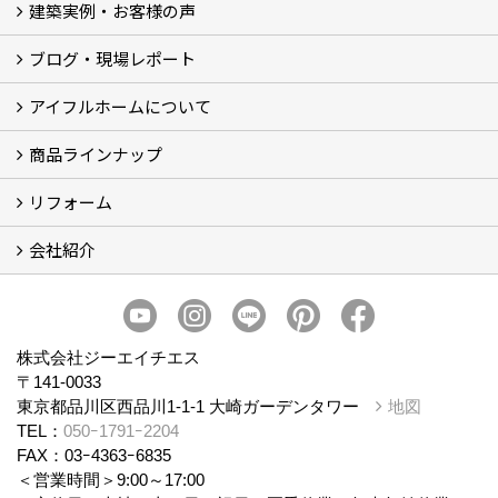
建築実例・お客様の声
イベント
モデルハウス見学
ブログ・現場レポート
建築実例
お客様の声
アイフルホームについて
ブログ
現場レポート
商品ラインナップ
アイフルホームについて (5)
リフォーム
商品ラインナップ
会社紹介
まるごと断熱リフォーム
イベント情報
施工事例
会社概要
スタッフ紹介
個人情報保護方針
株式会社ジーエイチエス
〒141-0033
東京都品川区西品川1-1-1 大崎ガーデンタワー
地図
TEL：
050ｰ1791ｰ2204
FAX：03ｰ4363ｰ6835
＜営業時間＞9:00～17:00