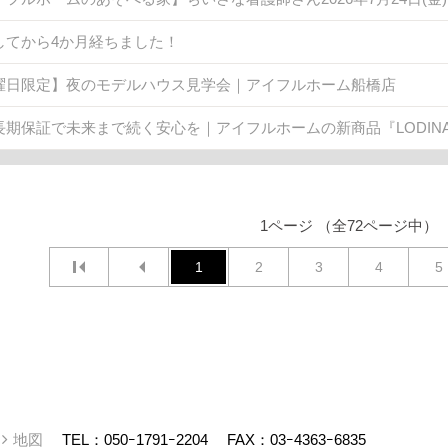
してから4か月経ちました！
曜日限定】夜のモデルハウス見学会｜アイフルホーム船橋店
長期保証で未来まで続く安心を｜アイフルホームの新商品『LODINA 
1ページ （全72ページ中）
1
2
3
4
5
ー
地図
TEL：
050ｰ1791ｰ2204
FAX：03ｰ4363ｰ6835