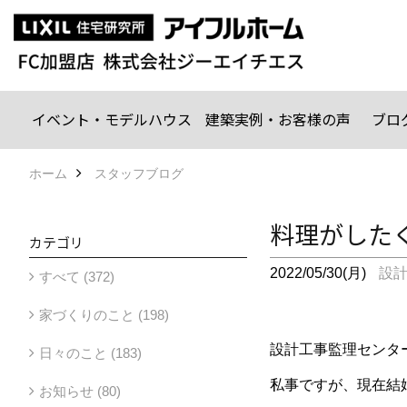
イベント・モデルハウス
建築実例・お客様の声
ブロ
ホーム
スタッフブログ
料理がした
カテゴリ
2022/05/30(月)
設
すべて (372)
家づくりのこと (198)
設計工事監理センタ
日々のこと (183)
私事ですが、現在結
お知らせ (80)