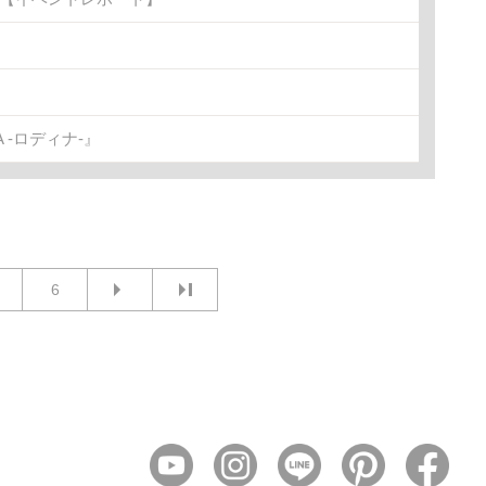
-ロディナ-』
6