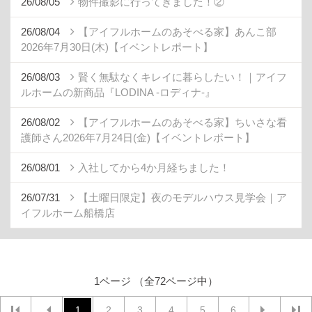
26/08/05
物件撮影に行ってきました！②
26/08/04
【アイフルホームのあそべる家】あんこ部
2026年7月30日(木)【イベントレポート】
26/08/03
賢く無駄なくキレイに暮らしたい！｜アイフ
ルホームの新商品『LODINA -ロディナ-』
26/08/02
【アイフルホームのあそべる家】ちいさな看
護師さん2026年7月24日(金)【イベントレポート】
26/08/01
入社してから4か月経ちました！
26/07/31
【土曜日限定】夜のモデルハウス見学会｜ア
イフルホーム船橋店
1ページ （全72ページ中）
1
2
3
4
5
6