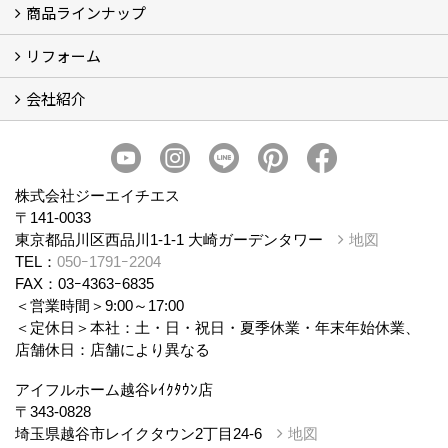
商品ラインナップ
アイフルホームについて (5)
リフォーム
商品ラインナップ
会社紹介
まるごと断熱リフォーム
イベント情報
施工事例
会社概要
スタッフ紹介
個人情報保護方針
株式会社ジーエイチエス
〒141-0033
東京都品川区西品川1-1-1 大崎ガーデンタワー
地図
TEL：
050ｰ1791ｰ2204
FAX：03ｰ4363ｰ6835
＜営業時間＞9:00～17:00
＜定休日＞本社：土・日・祝日・夏季休業・年末年始休業、
店舗休日：店舗により異なる
アイフルホーム越谷ﾚｲｸﾀｳﾝ店
〒343-0828
埼玉県越谷市レイクタウン2丁目24-6
地図