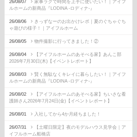
26/08/07
家事ラクで時間を上手に使いたい！｜アイフ
ルホームの新商品『LODINA -ロディナ-』
26/08/06
きっずなーのお出かけレポ｜夏のぐちゃぐち
ゃ遊びの様子！｜アイフルホーム
26/08/05
物件撮影に行ってきました！②
26/08/04
【アイフルホームのあそべる家】あんこ部
2026年7月30日(木)【イベントレポート】
26/08/03
賢く無駄なくキレイに暮らしたい！｜アイフ
ルホームの新商品『LODINA -ロディナ-』
26/08/02
【アイフルホームのあそべる家】ちいさな看
護師さん2026年7月24日(金)【イベントレポート】
26/08/01
入社してから4か月経ちました！
26/07/31
【土曜日限定】夜のモデルハウス見学会｜ア
イフルホーム船橋店