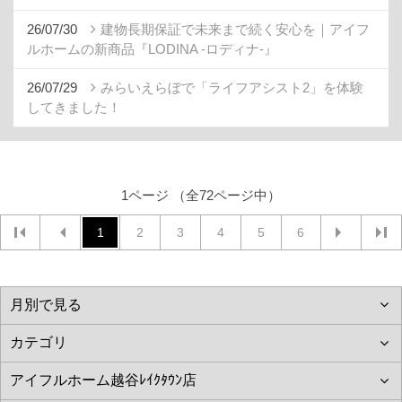
26/07/30
建物長期保証で未来まで続く安心を｜アイフ
ルホームの新商品『LODINA -ロディナ-』
26/07/29
みらいえらぼで「ライフアシスト2」を体験
してきました！
1ページ （全72ページ中）
1
2
3
4
5
6