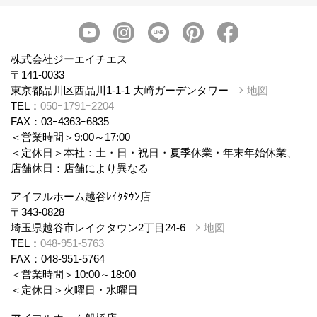
会社概要
スタッフ紹介
個人情報保護方針
株式会社ジーエイチエス
〒141-0033
東京都品川区西品川1-1-1 大崎ガーデンタワー
地図
TEL：
050ｰ1791ｰ2204
FAX：03ｰ4363ｰ6835
＜営業時間＞9:00～17:00
＜定休日＞本社：土・日・祝日・夏季休業・年末年始休業、
店舗休日：店舗により異なる
アイフルホーム越谷ﾚｲｸﾀｳﾝ店
〒343-0828
埼玉県越谷市レイクタウン2丁目24-6
地図
TEL：
048-951-5763
FAX：048-951-5764
＜営業時間＞10:00～18:00
＜定休日＞火曜日・水曜日