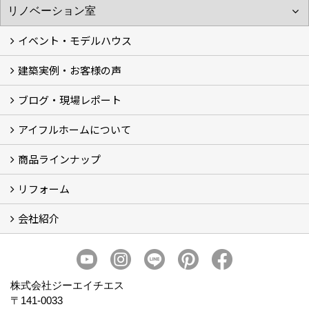
イベント・モデルハウス
建築実例・お客様の声
イベント
モデルハウス見学
ブログ・現場レポート
建築実例
お客様の声
アイフルホームについて
ブログ
現場レポート
商品ラインナップ
アイフルホームについて (5)
リフォーム
商品ラインナップ
会社紹介
まるごと断熱リフォーム
イベント情報
施工事例
会社概要
スタッフ紹介
個人情報保護方針
株式会社ジーエイチエス
〒141-0033