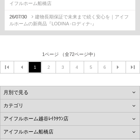
イフルホーム船橋店
26/07/30
建物長期保証で未来まで続く安心を｜アイフ
ルホームの新商品『LODINA -ロディナ-』
1ページ （全72ページ中）
1
2
3
4
5
6