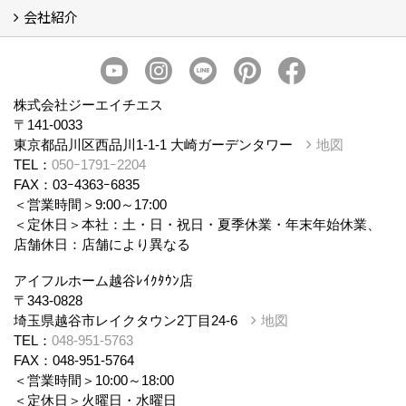
会社紹介
まるごと断熱リフォーム
イベント情報
施工事例
会社概要
スタッフ紹介
個人情報保護方針
株式会社ジーエイチエス
〒141-0033
東京都品川区西品川1-1-1 大崎ガーデンタワー
地図
TEL：
050ｰ1791ｰ2204
FAX：03ｰ4363ｰ6835
＜営業時間＞9:00～17:00
＜定休日＞本社：土・日・祝日・夏季休業・年末年始休業、
店舗休日：店舗により異なる
アイフルホーム越谷ﾚｲｸﾀｳﾝ店
〒343-0828
埼玉県越谷市レイクタウン2丁目24-6
地図
TEL：
048-951-5763
FAX：048-951-5764
＜営業時間＞10:00～18:00
＜定休日＞火曜日・水曜日