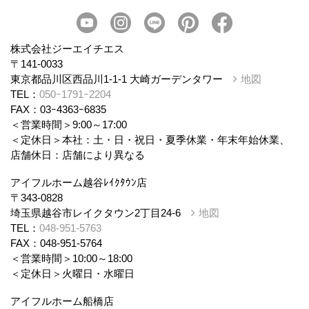
会社概要
スタッフ紹介
個人情報保護方針
株式会社ジーエイチエス
〒141-0033
東京都品川区西品川1-1-1 大崎ガーデンタワー
地図
TEL：
050ｰ1791ｰ2204
FAX：03ｰ4363ｰ6835
＜営業時間＞9:00～17:00
＜定休日＞本社：土・日・祝日・夏季休業・年末年始休業、
店舗休日：店舗により異なる
アイフルホーム越谷ﾚｲｸﾀｳﾝ店
〒343-0828
埼玉県越谷市レイクタウン2丁目24-6
地図
TEL：
048-951-5763
FAX：048-951-5764
＜営業時間＞10:00～18:00
＜定休日＞火曜日・水曜日
アイフルホーム船橋店