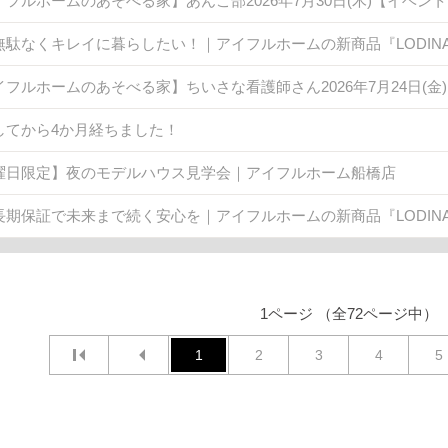
イフルホームのあそべる家】あんこ部2026年7月30日(木)【イベン
無駄なくキレイに暮らしたい！｜アイフルホームの新商品『LODINA 
イフルホームのあそべる家】ちいさな看護師さん2026年7月24日(
してから4か月経ちました！
曜日限定】夜のモデルハウス見学会｜アイフルホーム船橋店
長期保証で未来まで続く安心を｜アイフルホームの新商品『LODINA 
1ページ （全72ページ中）
1
2
3
4
5