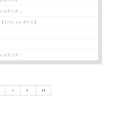
トレポート】
-ロディナ-』
金)【イベントレポート】
-ロディナ-』
6