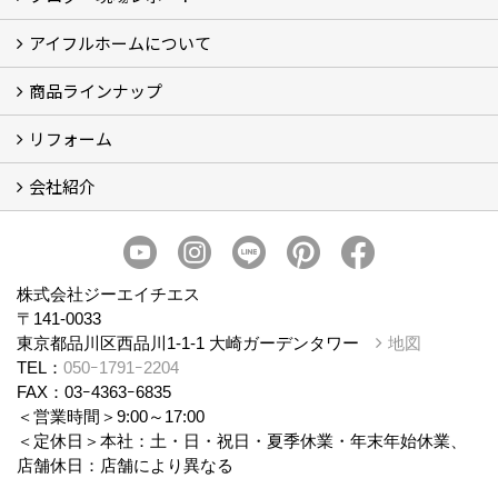
アイフルホームについて
ブログ
現場レポート
商品ラインナップ
アイフルホームについて (5)
リフォーム
商品ラインナップ
会社紹介
まるごと断熱リフォーム
イベント情報
施工事例
会社概要
スタッフ紹介
個人情報保護方針
株式会社ジーエイチエス
〒141-0033
東京都品川区西品川1-1-1 大崎ガーデンタワー
地図
TEL：
050ｰ1791ｰ2204
FAX：03ｰ4363ｰ6835
＜営業時間＞9:00～17:00
＜定休日＞本社：土・日・祝日・夏季休業・年末年始休業、
店舗休日：店舗により異なる