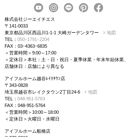
会社概要
スタッフ紹介
個人情報保護方針
株式会社ジーエイチエス
〒141-0033
東京都品川区西品川1-1-1 大崎ガーデンタワー
地図
TEL：
050ｰ1791ｰ2204
FAX：03ｰ4363ｰ6835
＜営業時間＞9:00～17:00
＜定休日＞本社：土・日・祝日・夏季休業・年末年始休業、
店舗休日：店舗により異なる
アイフルホーム越谷ﾚｲｸﾀｳﾝ店
〒343-0828
埼玉県越谷市レイクタウン2丁目24-6
地図
TEL：
048-951-5763
FAX：048-951-5764
＜営業時間＞10:00～18:00
＜定休日＞火曜日・水曜日
アイフルホーム船橋店