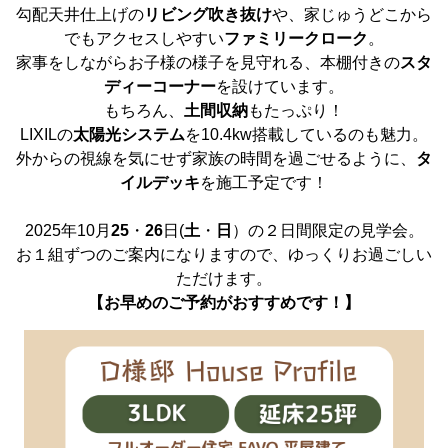
勾配天井仕上げの
リビング吹き抜け
や、家じゅうどこから
でもアクセスしやすい
ファミリークローク
。
家事をしながらお子様の様子を見守れる、本棚付きの
スタ
ディーコーナー
を設けています。
もちろん、
土間収納
もたっぷり！
LIXILの
太陽光システム
を10.4kw搭載しているのも魅力。
外からの視線を気にせず家族の時間を過ごせるように、
タ
イルデッキ
を施工予定です！
2025年10月
25
・
26
日(
土
・
日
）の２日間限定の見学会。
お１組ずつのご案内になりますので、ゆっくりお過ごしい
ただけます。
【お早めのご予約がおすすめです！】