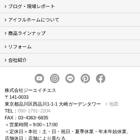
ブログ・現場レポート
建築実例
お客様の声
アイフルホームについて
ブログ
現場レポート
商品ラインナップ
アイフルホームについて (5)
リフォーム
商品ラインナップ
会社紹介
まるごと断熱リフォーム
イベント情報
施工事例
会社概要
スタッフ紹介
個人情報保護方針
株式会社ジーエイチエス
〒141-0033
東京都品川区西品川1-1-1 大崎ガーデンタワー
地図
TEL：
050ｰ1791ｰ2204
FAX：03ｰ4363ｰ6835
＜営業時間＞9:00～17:00
＜定休日＞本社：土・日・祝日・夏季休業・年末年始休業、
店舗休日：店舗により異なる