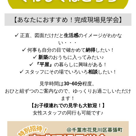
【あなたにおすすめ！完成現場見学会】
✓
正直、図面だけだと
生活感
のイメージがわかな
い・・・
✓
何事も自分の目で確かめて
納得
したい！
✓
新築
のおうちに入ってみたい♪
✓
『平屋』
の暮らしに興味がある！
✓
スタッフにその場でいろいろ
相談
したい！
見学時間は
30~60分
程度。
おひと組ずつのご案内なので、ゆっくりお過ごしいただけ
ます！
【お子様連れでの見学も大歓迎！】
女性スタッフの同行も可能です♪