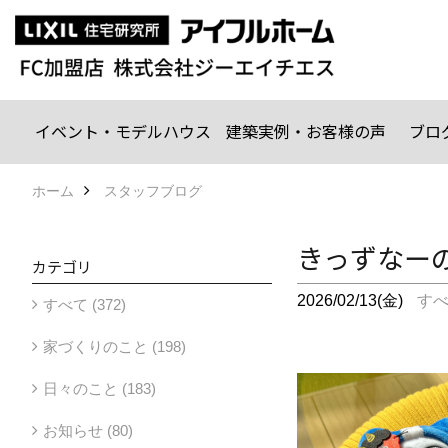
イベント・モデルハウス
建築実例・お客様の声
ブロ
ホーム
スタッフブログ
きっずなー
カテゴリ
2026/02/13(金)
す
すべて (372)
家づくりのこと (198)
日々のこと (183)
お知らせ (80)