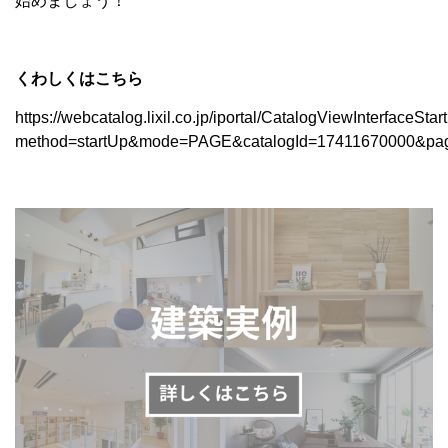
始めましょう！
くわしくはこちら
https://webcatalog.lixil.co.jp/iportal/CatalogViewInterfaceSta
method=startUp&mode=PAGE&catalogId=17411670000&pag