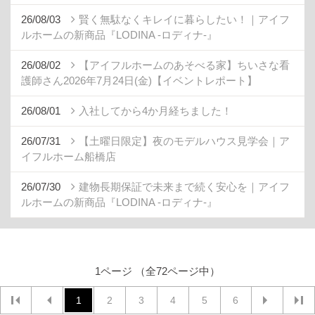
26/08/03
賢く無駄なくキレイに暮らしたい！｜アイフ
ルホームの新商品『LODINA -ロディナ-』
26/08/02
【アイフルホームのあそべる家】ちいさな看
護師さん2026年7月24日(金)【イベントレポート】
26/08/01
入社してから4か月経ちました！
26/07/31
【土曜日限定】夜のモデルハウス見学会｜ア
イフルホーム船橋店
26/07/30
建物長期保証で未来まで続く安心を｜アイフ
ルホームの新商品『LODINA -ロディナ-』
1ページ （全72ページ中）
1
2
3
4
5
6