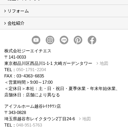
リフォーム
商品ラインナップ
会社紹介
まるごと断熱リフォーム
イベント情報
施工事例
会社概要
スタッフ紹介
個人情報保護方針
株式会社ジーエイチエス
〒141-0033
東京都品川区西品川1-1-1 大崎ガーデンタワー
地図
TEL：
050ｰ1791ｰ2204
FAX：03ｰ4363ｰ6835
＜営業時間＞9:00～17:00
＜定休日＞本社：土・日・祝日・夏季休業・年末年始休業、
店舗休日：店舗により異なる
アイフルホーム越谷ﾚｲｸﾀｳﾝ店
〒343-0828
埼玉県越谷市レイクタウン2丁目24-6
地図
TEL：
048-951-5763