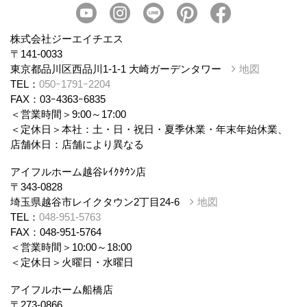
会社概要
スタッフ紹介
個人情報保護方針
株式会社ジーエイチエス
〒141-0033
東京都品川区西品川1-1-1 大崎ガーデンタワー
地図
TEL：
050ｰ1791ｰ2204
FAX：03ｰ4363ｰ6835
＜営業時間＞9:00～17:00
＜定休日＞本社：土・日・祝日・夏季休業・年末年始休業、
店舗休日：店舗により異なる
アイフルホーム越谷ﾚｲｸﾀｳﾝ店
〒343-0828
埼玉県越谷市レイクタウン2丁目24-6
地図
TEL：
048-951-5763
FAX：048-951-5764
＜営業時間＞10:00～18:00
＜定休日＞火曜日・水曜日
アイフルホーム船橋店
〒273-0866