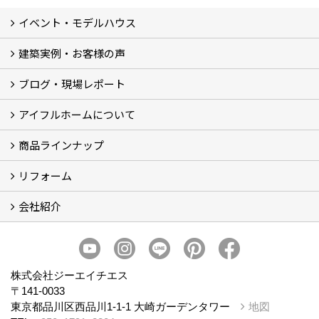
イベント・モデルハウス
建築実例・お客様の声
イベント
モデルハウス見学
ブログ・現場レポート
建築実例
お客様の声
アイフルホームについて
ブログ
現場レポート
商品ラインナップ
アイフルホームについて (5)
リフォーム
商品ラインナップ
会社紹介
まるごと断熱リフォーム
イベント情報
施工事例
会社概要
スタッフ紹介
個人情報保護方針
株式会社ジーエイチエス
〒141-0033
東京都品川区西品川1-1-1 大崎ガーデンタワー
地図