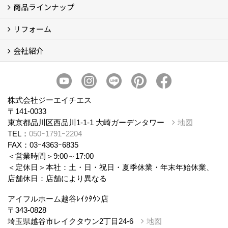
商品ラインナップ
アイフルホームについて (5)
リフォーム
商品ラインナップ
会社紹介
まるごと断熱リフォーム
イベント情報
施工事例
会社概要
スタッフ紹介
個人情報保護方針
株式会社ジーエイチエス
〒141-0033
東京都品川区西品川1-1-1 大崎ガーデンタワー
地図
TEL：
050ｰ1791ｰ2204
FAX：03ｰ4363ｰ6835
＜営業時間＞9:00～17:00
＜定休日＞本社：土・日・祝日・夏季休業・年末年始休業、
店舗休日：店舗により異なる
アイフルホーム越谷ﾚｲｸﾀｳﾝ店
〒343-0828
埼玉県越谷市レイクタウン2丁目24-6
地図