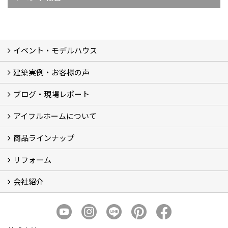
イベント・モデルハウス
建築実例・お客様の声
イベント
モデルハウス見学
ブログ・現場レポート
建築実例
お客様の声
アイフルホームについて
ブログ
現場レポート
商品ラインナップ
アイフルホームについて (5)
リフォーム
商品ラインナップ
会社紹介
まるごと断熱リフォーム
イベント情報
施工事例
会社概要
スタッフ紹介
個人情報保護方針