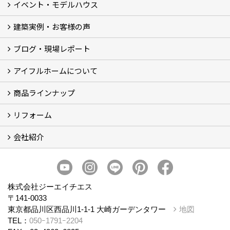
イベント・モデルハウス
建築実例・お客様の声
イベント
モデルハウス見学
ブログ・現場レポート
建築実例
お客様の声
アイフルホームについて
ブログ
現場レポート
商品ラインナップ
アイフルホームについて (5)
リフォーム
商品ラインナップ
会社紹介
まるごと断熱リフォーム
イベント情報
施工事例
会社概要
スタッフ紹介
個人情報保護方針
株式会社ジーエイチエス
〒141-0033
東京都品川区西品川1-1-1 大崎ガーデンタワー
地図
TEL：
050ｰ1791ｰ2204