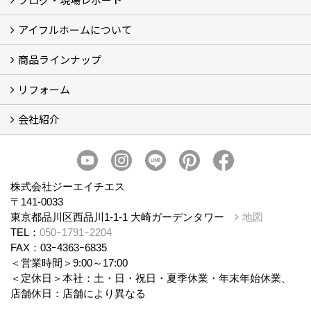
アイフルホームについて
ブログ
現場レポート
商品ラインナップ
アイフルホームについて (5)
リフォーム
商品ラインナップ
会社紹介
まるごと断熱リフォーム
イベント情報
施工事例
会社概要
スタッフ紹介
個人情報保護方針
株式会社ジーエイチエス
〒141-0033
東京都品川区西品川1-1-1 大崎ガーデンタワー
地図
TEL：
050ｰ1791ｰ2204
FAX：03ｰ4363ｰ6835
＜営業時間＞9:00～17:00
＜定休日＞本社：土・日・祝日・夏季休業・年末年始休業、
店舗休日：店舗により異なる