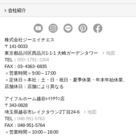
会社紹介
まるごと断熱リフォーム
イベント情報
施工事例
会社概要
スタッフ紹介
個人情報保護方針
株式会社ジーエイチエス
〒141-0033
東京都品川区西品川1-1-1 大崎ガーデンタワー
地図
TEL：
050ｰ1791ｰ2204
FAX：03ｰ4363ｰ6835
＜営業時間＞9:00～17:00
＜定休日＞本社：土・日・祝日・夏季休業・年末年始休業、
店舗休日：店舗により異なる
アイフルホーム越谷ﾚｲｸﾀｳﾝ店
〒343-0828
埼玉県越谷市レイクタウン2丁目24-6
地図
TEL：
048-951-5763
FAX：048-951-5764
＜営業時間＞10:00～18:00